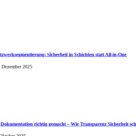
tzwerksegmentierung: Sicherheit in Schichten statt All-in-One
. Dezember 2025
 Dokumentation richtig gemacht – Wie Transparenz Sicherheit sch
 Oktober 2025