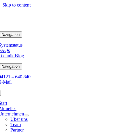
Skip to content
 Navigation
Systemstatus
FAQs
Technik Blog
 Navigation
04121 – 640 840
E-Mail
Start
Aktuelles
Unternehmen
Über uns
Team
Partner