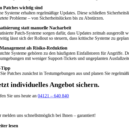
Patches wichtig sind
e Systeme erhalten regelmäßige Updates. Diese schließen Sicherheitslüc
rtete Probleme – von Sicherheitslücken bis zu Abstürzen.
tisierung statt manuelle Nacharbeit
tisierte Patch-Systeme sorgen dafür, dass Updates zeitnah ausgerollt w
eitig lässt sich der Rollout so steuern, dass kritische Systeme zu gepla
-Management als Risiko-Reduktion
tchte Systeme gehören zu den häufigsten Einfallstoren für Angriffe. Du
sumgebungen mit weniger Support-Tickets und ungeplanten Ausfallzeit
-Tipp
 Sie Patches zunächst in Testumgebungen aus und planen Sie regelmäßig
etzt individuelles Angebot sichern
.
fen Sie uns heute an
04121 – 640 840
r melden uns schnellstmöglich bei Ihnen – garantiert!
iter lesen