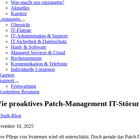
Was macht uns einzigartig?
Aktuelles
Karriere
Leistungen
Übersicht
IT-Flatrate
IT-Administration & Support
IT-Sicherheit & Datenschutz
Hard- & Software
Managed Services & Cloud
Rechenzentrum
Kommunikation & Telefonie
Individuelle Lösungen
Karriere
Support
Fernwartung
Kostenlose Beratung
ie proaktives Patch-Management IT-Störun
chnik-Blog
vember 10, 2025
ve Pflege von Systemen wird oft unterschätzt. Doch gerade das Patch-Ma