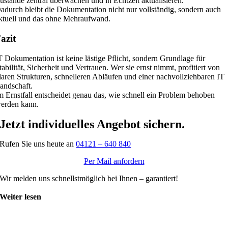
ustände zentral überwachen und in Echtzeit aktualisieren.
adurch bleibt die Dokumentation nicht nur vollständig, sondern auch
ktuell und das ohne Mehraufwand.
azit
T Dokumentation ist keine lästige Pflicht, sondern Grundlage für
tabilität, Sicherheit und Vertrauen. Wer sie ernst nimmt, profitiert von
laren Strukturen, schnelleren Abläufen und einer nachvollziehbaren IT
andschaft.
m Ernstfall entscheidet genau das, wie schnell ein Problem behoben
erden kann.
Jetzt individuelles Angebot sichern
.
Rufen Sie uns heute an
04121 – 640 840
Per Mail anfordern
Wir melden uns schnellstmöglich bei Ihnen – garantiert!
Weiter lesen