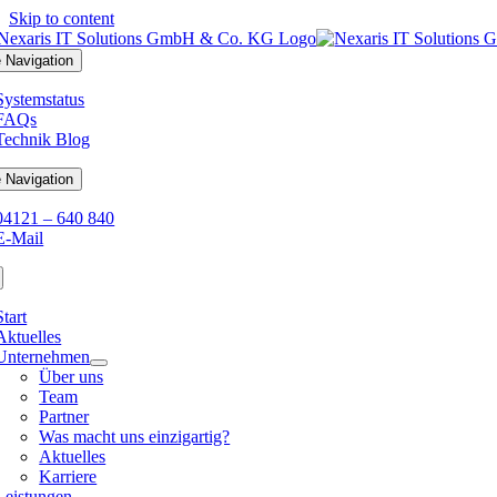
Skip to content
 Navigation
Systemstatus
FAQs
Technik Blog
 Navigation
04121 – 640 840
E-Mail
Start
Aktuelles
Unternehmen
Über uns
Team
Partner
Was macht uns einzigartig?
Aktuelles
Karriere
Leistungen