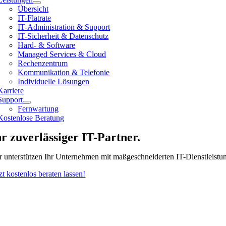
Übersicht
IT-Flatrate
IT-Administration & Support
IT-Sicherheit & Datenschutz
Hard- & Software
Managed Services & Cloud
Rechenzentrum
Kommunikation & Telefonie
Individuelle Lösungen
Karriere
Support
Fernwartung
Kostenlose Beratung
hr zuverlässiger IT-Partner
.
r unterstützen Ihr Unternehmen mit maßgeschneiderten IT-Dienstleistun
zt kostenlos beraten lassen!