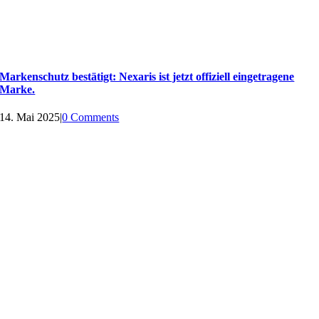
Markenschutz bestätigt: Nexaris ist jetzt offiziell eingetragene
Marke.
14. Mai 2025
|
0 Comments