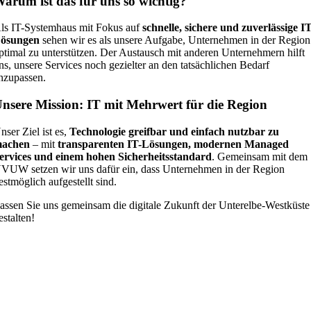
arum ist das für uns so wichtig?
ls IT-Systemhaus mit Fokus auf
schnelle, sichere und zuverlässige IT
ösungen
sehen wir es als unsere Aufgabe, Unternehmen in der Region
ptimal zu unterstützen. Der Austausch mit anderen Unternehmern hilft
ns, unsere Services noch gezielter an den tatsächlichen Bedarf
nzupassen.
nsere Mission: IT mit Mehrwert für die Region
nser Ziel ist es,
Technologie greifbar und einfach nutzbar zu
achen
– mit
transparenten IT-Lösungen, modernen Managed
ervices und einem hohen Sicherheitsstandard
. Gemeinsam mit dem
VUW setzen wir uns dafür ein, dass Unternehmen in der Region
estmöglich aufgestellt sind.
assen Sie uns gemeinsam die digitale Zukunft der Unterelbe-Westküste
estalten!