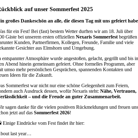
ückblick auf unser Sommerfest 2025
in großes Dankeschön an alle, die diesen Tag mit uns gefeiert hab
as für ein Fest! Bei (fast) bestem Wetter durften wir am 18. Juli über
00 Gäste bei unserem ersten offiziellen
Nexaris Sommerfest
begrüßen
arunter Kunden, Partnerfirmen, Kollegen, Freunde, Familie und viele
ekannte Gesichter aus Elmshorn und Umgebung.
n entspannter Atmosphäre wurde angestoßen, gelacht, gegrillt und bis i
en Abend hinein gemeinsam gefeiert. Ohne formelles Programm, aber
it umso mehr persönlichen Gesprächen, spannenden Kontakten und
euen Ideen für die Zukunft.
as Sommerfest war nicht nur eine schöne Gelegenheit zum Feiern,
ondern auch Ausdruck dessen, wofür Nexaris steht:
Nähe, Vertrauen,
erlässlichkeit – und die Freude an guter Zusammenarbeit.
ir sagen danke für die vielen positiven Rückmeldungen und freuen un
chon jetzt auf das
Sommerfest 2026
!
 Einige Eindrücke vom Fest findet ihr hier:
bout last year…